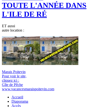
TOUTE L'ANNÉE DANS
L'ILE DE RÉ
ET
aussi
autre location :
Marais Poitevin
Pour voir le site,
cliquez ici :
Gîte de Pêche
www.vacancesmaraispoitevin.com
Accueil
Diaporama
Accès