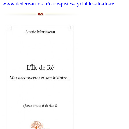
www.iledere-infos.fr/carte-pistes-cyclables-ile-de-re