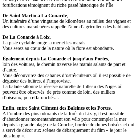
fortifications témoignent du riche passé historique de l’Île.
De Saint Martin à La Couarde
,
Un itinéraire d’une vingtaine de kilomètres au milieu des vignes et
des cultures maraîchères rappelle l’âme d’agriculteur des habitants.
De La Couarde à Loix
,
La piste cyclable longe la mer et les marais.
Vous serez au cœur de la nature où la flore est abondante.
Également depuis La Couarde et jusqu’aux Portes
,
loin des voitures, le chemin traverse les marais salants de part et
d’autre.
Vous découvrirez des cabanes d’ostréiculteurs où il est possible de
déguster des huîtres, à l’improviste.
La balade sillonne la réserve naturelle de Lilleau des Niges où
peuvent être observés, de près comme de loin, des milliers
d’oiseaux, peu effarouchés…
Enfin, entre Saint Clément des Baleines et les Portes,
A l’ombre des pins odorants de la forêt du Lizay, il est possible
d’abandonner momentanément son vélo pour contempler la mer
depuis la grande plage de la Conche, bordée de dunes boisées et qui
a servi de décor aux scènes de débarquement du film « le jour le
plus long ».