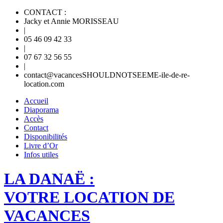
CONTACT :
Jacky et Annie MORISSEAU
|
05 46 09 42 33
|
07 67 32 56 55
|
contact@vacances
SHOULDNOTSEEME
-ile-de-re-
location.com
Accueil
Diaporama
Accès
Contact
Disponibilités
Livre d’Or
Infos utiles
LA DANAË :
VOTRE LOCATION DE
VACANCES